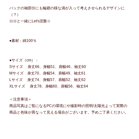
バックの袖部分にも輪廻の様な渦が入って考えさせられるデザインに
（？）
ロロと一緒にLet's涅槃☆
●素材：綿100％
●サイズ（cm）：
Sサイズ 身丈66、身幅51、肩幅46、袖丈60
Mサイズ 身丈70、身幅54、肩幅49、袖丈61
Lサイズ 身丈74、身幅57、肩幅52、袖丈62
XLサイズ 身丈78、身幅60、肩幅56、袖丈64
＜注意事項＞
商品写真はご覧になるPCの環境にや撮影時の照明/太陽光よって実際の
商品と色味が異なって見える場合がございます。予めご了承ください。