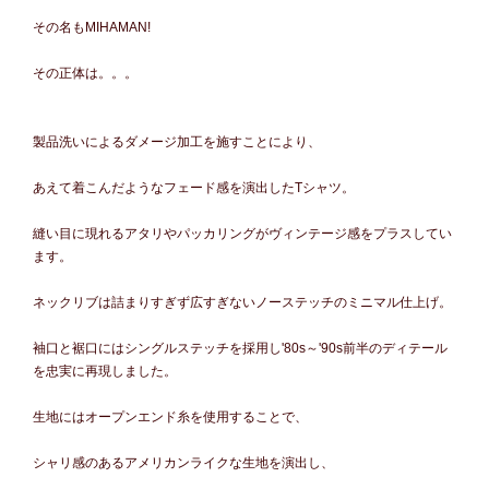
その名もMIHAMAN!
その正体は。。。
製品洗いによるダメージ加工を施すことにより、
あえて着こんだようなフェード感を演出したTシャツ。
縫い目に現れるアタリやパッカリングがヴィンテージ感をプラスしてい
ます。
ネックリブは詰まりすぎず広すぎないノーステッチのミニマル仕上げ。
袖口と裾口にはシングルステッチを採用し'80s～'90s前半のディテール
を忠実に再現しました。
生地にはオープンエンド糸を使用することで、
シャリ感のあるアメリカンライクな生地を演出し、