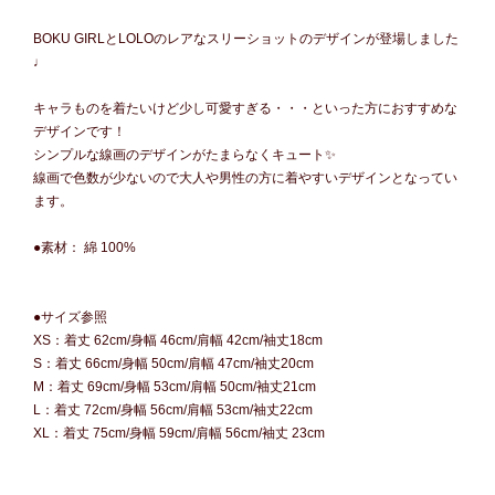
BOKU GIRLとLOLOのレアなスリーショットのデザインが登場しました
♩
キャラものを着たいけど少し可愛すぎる・・・といった方におすすめな
デザインです！
シンプルな線画のデザインがたまらなくキュート✨
線画で色数が少ないので大人や男性の方に着やすいデザインとなってい
ます。
●素材： 綿 100%
●サイズ参照
XS：着丈 62cm/身幅 46cm/肩幅 42cm/袖丈18cm
S：着丈 66cm/身幅 50cm/肩幅 47cm/袖丈20cm
M：着丈 69cm/身幅 53cm/肩幅 50cm/袖丈21cm
L：着丈 72cm/身幅 56cm/肩幅 53cm/袖丈22cm
XL：着丈 75cm/身幅 59cm/肩幅 56cm/袖丈 23cm