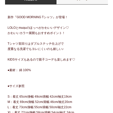
新作『GOOD MORNING Tシャツ』が登場！
LOLOとmuquのほっぺがかわいいデザイン♡
かわいいカラー展開もおすすめポイント！
Tシャツ首回りはダブルステッチ仕上げで
度重なる洗濯でもヨレにくいのも嬉しい♪
KIDSサイズもあるので親子コーデも楽しめます♡
●素材： 綿 100%
●サイズ参照
S：着丈 65cm/身幅 49cm/肩幅 42cm/袖丈19cm
M：着丈 69cm/身幅 52cm/肩幅 46cm/袖丈20cm
L：着丈 73cm/身幅 55cm/肩幅 50cm/袖丈22cm
XL：着丈 77cm/身幅 58cm/肩幅 54cm/袖丈 24cm