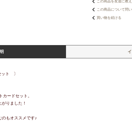
この商品を友達に教え
この商品について問い
買い物を続ける
明
セット 〕
ストカードセット。
上がりました！
むのもオススメです♪