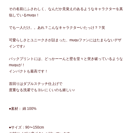
その名前にふさわしく、なんだか見覚えのあるようなキャラクターを真
似しているmuqu！
でも一人だけ。。あれ？こんなキャラクターいたっけ？？笑
可愛らしさとユニークさが詰まった、muquファンにはたまらないデザ
インです♪
バックプリントには、どっかーーんと壁を堂々と突き破っているような
muquが！
インパクトも最高です！
首回りはダブルステッチ仕上げで
度重なる洗濯でもヨレにくいのも嬉しい♪
●素材： 綿 100%
●サイズ：90〜150cm