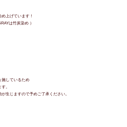
染め上げています！
 GRAYは竹炭染め ）
を施しているため
ます。
動が生じますので予めご了承ください。