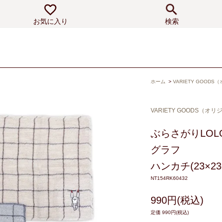
お気に入り
検索
ホーム
>
VARIETY GOOD
VARIETY GOODS（オ
ぶらさがりLOL
グラフ
ハンカチ(23×23
NT154RK60432
990円(税込)
定価 990円(税込)