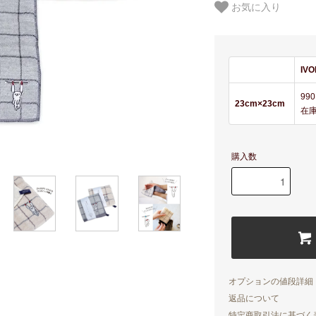
お気に入り
IV
99
23cm×23cm
在
購入数
オプションの値段詳細
返品について
特定商取引法に基づく