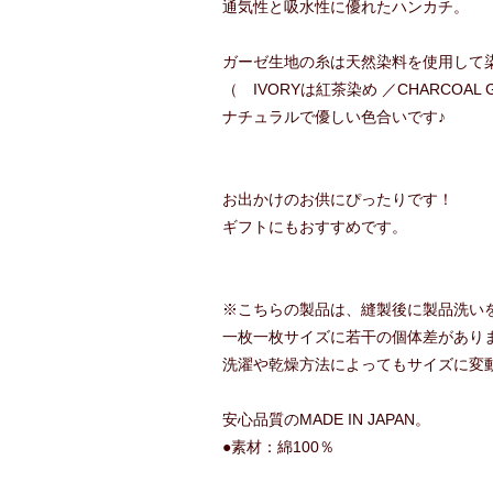
通気性と吸水性に優れたハンカチ。
ガーゼ生地の糸は天然染料を使用して
（ IVORYは紅茶染め ／CHARCOAL
ナチュラルで優しい色合いです♪
お出かけのお供にぴったりです！
ギフトにもおすすめです。
※こちらの製品は、縫製後に製品洗い
一枚一枚サイズに若干の個体差があり
洗濯や乾燥方法によってもサイズに変
安心品質のMADE IN JAPAN。
●素材：綿100％