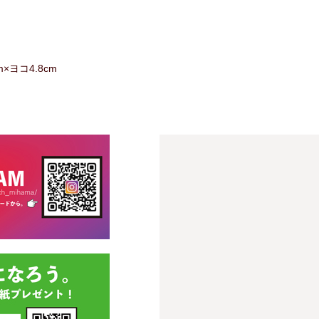
m
コ4.8cm