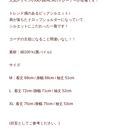
人気デザインのGO BEACHのトレーナーが登場です！
トレンド感のあるビッグシルエット♪
肩が落ちたドロップショルダーになっていて、
シルエットにこだわった一着です！
コーデの主役になること間違いなし！！
素材：綿100％(裏パイル)
サイズ
M：着丈 69cm / 身幅 68cm / 袖丈 51cm
L : 着丈 72cm /身幅 71cm / 袖丈 52cm
XL: 着丈 75cm /身幅 75cm / 袖丈 53cm
(目安としてご参考ください。)