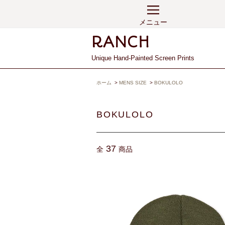
メニュー
Unique Hand-Painted Screen Prints
ホーム
>
MENS SIZE
>
BOKULOLO
BOKULOLO
37
全
商品