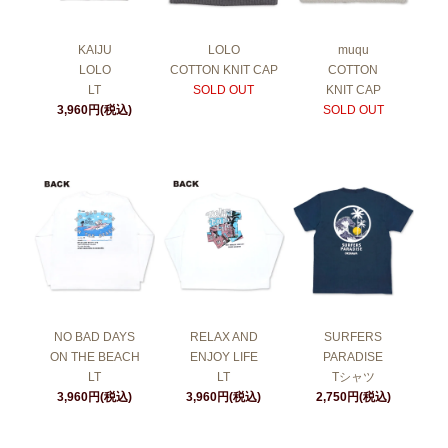
KAIJU
LOLO
muqu
LOLO
COTTON KNIT CAP
COTTON
LT
SOLD OUT
KNIT CAP
3,960円(税込)
SOLD OUT
NO BAD DAYS
RELAX AND
SURFERS
ON THE BEACH
ENJOY LIFE
PARADISE
LT
LT
Tシャツ
3,960円(税込)
3,960円(税込)
2,750円(税込)